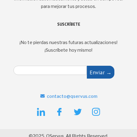
para mejorar tus procesos.
SUSCRÍBETE
¡No te pierdas nuestras futuras actualizaciones!
¡Suscríbete hoy mismo!
E
Enviar →
m
a
i
l
contacto@qservus.com
*
©2025. QServus. All Rights Reserved.