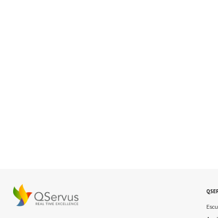
QSE
Escu