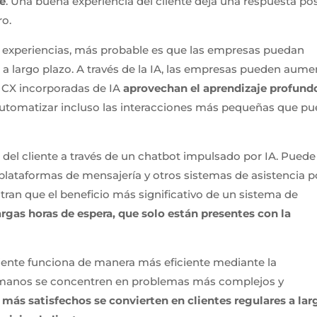
te
. Una buena experiencia del cliente deja una respuesta pos
ro.
s experiencias, más probable es que las empresas puedan
l a largo plazo. A través de la IA, las empresas pueden aume
as CX incorporadas de IA
aprovechan el aprendizaje profundo
utomatizar incluso las interacciones más pequeñas que p
 del cliente a través de un chatbot impulsado por IA. Puede
 plataformas de mensajería y otros sistemas de asistencia p
tran que el beneficio más significativo de un sistema de
largas horas de espera, que solo están presentes con la
liente funciona de manera más eficiente mediante la
umanos se concentren en problemas más complejos y
s más satisfechos se convierten en clientes regulares a lar