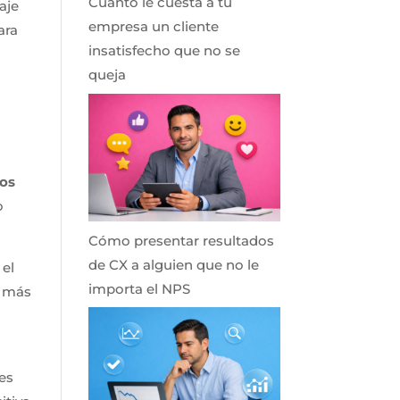
Cuánto le cuesta a tu
aje
empresa un cliente
ara
insatisfecho que no se
queja
los
o
Cómo presentar resultados
de CX a alguien que no le
 el
importa el NPS
n más
es