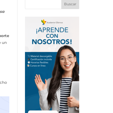
usa
porte
e un
ucho