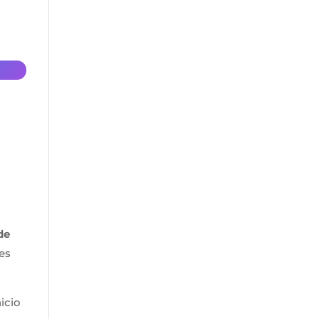
de
es
icio