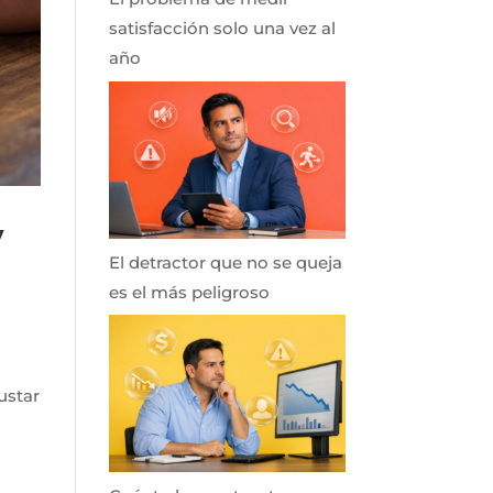
satisfacción solo una vez al
año
y
El detractor que no se queja
es el más peligroso
r
ustar