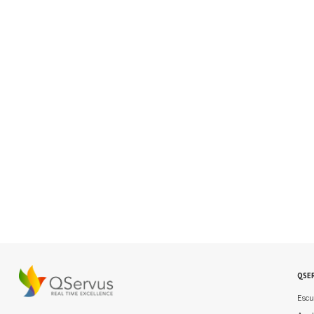
QSE
Escu