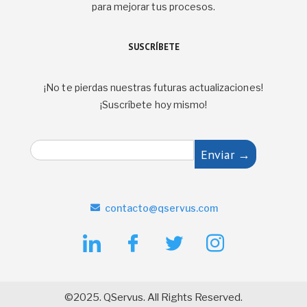
para mejorar tus procesos.
SUSCRÍBETE
¡No te pierdas nuestras futuras actualizaciones!
¡Suscríbete hoy mismo!
E
Enviar →
m
a
i
l
contacto@qservus.com
*
©2025. QServus. All Rights Reserved.