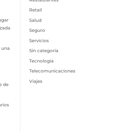
Retail
ugar
Salud
izada
Seguro
Servicios
n una
Sin categoría
Tecnología
Telecomunicaciones
Viajes
e de
arios