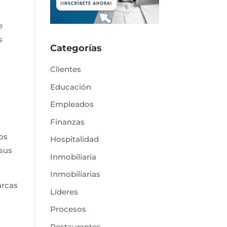
e
s
Categorías
Clientes
Educación
Empleados
Finanzas
os
Hospitalidad
 sus
Inmobiliaria
Inmobiliarias
arcas
Líderes
Procesos
Restaurantes