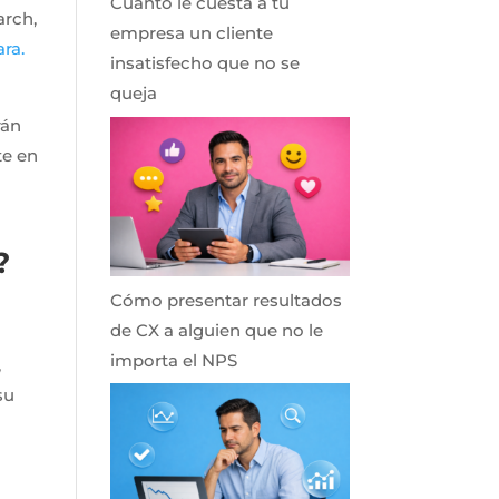
Cuánto le cuesta a tu
arch,
empresa un cliente
ara.
insatisfecho que no se
queja
rán
te en
?
Cómo presentar resultados
de CX a alguien que no le
importa el NPS
,
su