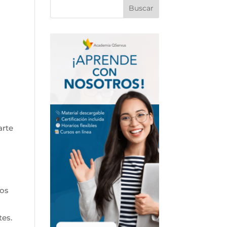
arte
los
tes.