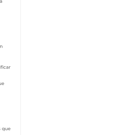
la
en
ficar
ue
s que