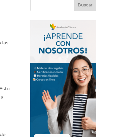
 las
 Esto
os
 de