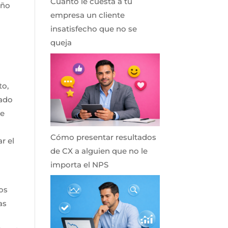
Cuánto le cuesta a tu
eño
empresa un cliente
insatisfecho que no se
queja
to,
ñado
re
Cómo presentar resultados
r el
de CX a alguien que no le
importa el NPS
los
as