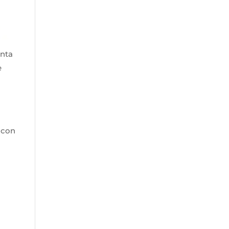
enta
e
 con