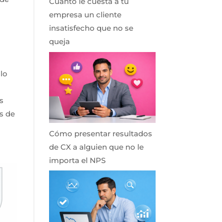
Cuánto le cuesta a tu
empresa un cliente
insatisfecho que no se
queja
lo
a
as
s de
Cómo presentar resultados
de CX a alguien que no le
importa el NPS