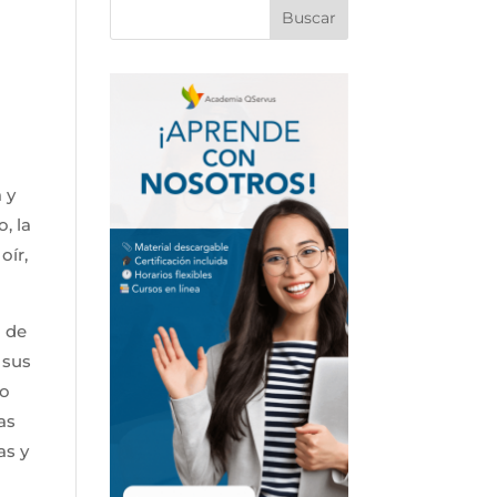
 y
, la
oír,
o de
 sus
ro
as
as y