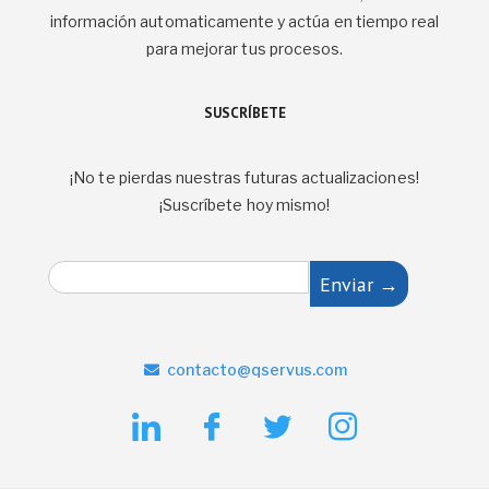
información automaticamente y actúa en tiempo real
para mejorar tus procesos.
SUSCRÍBETE
¡No te pierdas nuestras futuras actualizaciones!
¡Suscríbete hoy mismo!
E
Enviar →
m
a
i
l
contacto@qservus.com
*