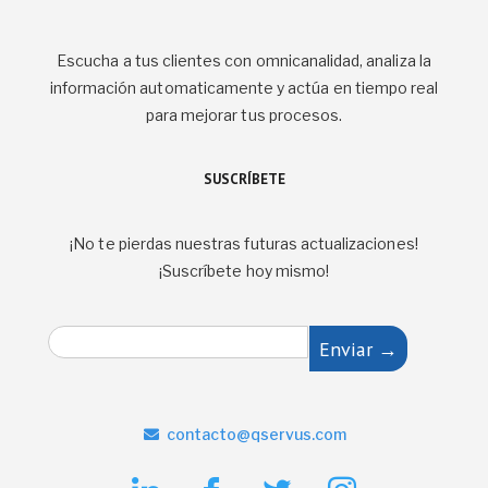
Escucha a tus clientes con omnicanalidad, analiza la
información automaticamente y actúa en tiempo real
para mejorar tus procesos.
SUSCRÍBETE
¡No te pierdas nuestras futuras actualizaciones!
¡Suscríbete hoy mismo!
E
Enviar →
m
a
i
l
contacto@qservus.com
*