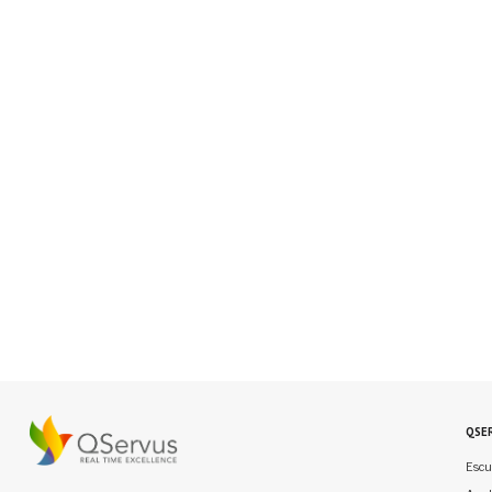
QSE
Escu