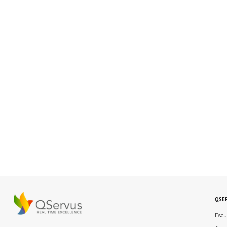
QSE
Escu