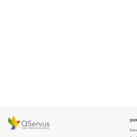
QSE
Escu