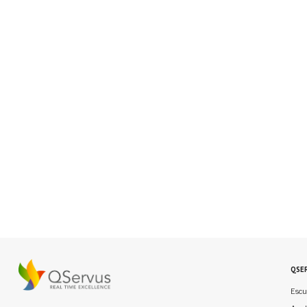
QSE
Escu